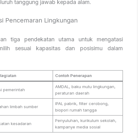
luruh tanggung jawab kepada alam.
asi Pencemaran Lingkungan
kan tiga pendekatan utama untuk mengatasi
lih sesuai kapasitas dan posisimu dalam
Kegiatan
Contoh Penerapan
AMDAL, baku mutu lingkungan,
i pemerintah
peraturan daerah
IPAL pabrik, filter cerobong,
ahan limbah sumber
biopori rumah tangga
Penyuluhan, kurikulum sekolah,
katan kesadaran
kampanye media sosial