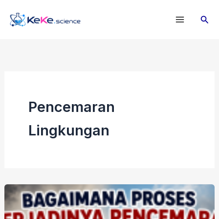
Lewati
Cari
ke
konten
Pencemaran
Lingkungan