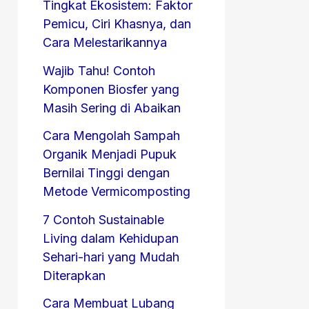
Tingkat Ekosistem: Faktor
Pemicu, Ciri Khasnya, dan
Cara Melestarikannya
Wajib Tahu! Contoh
Komponen Biosfer yang
Masih Sering di Abaikan
Cara Mengolah Sampah
Organik Menjadi Pupuk
Bernilai Tinggi dengan
Metode Vermicomposting
7 Contoh Sustainable
Living dalam Kehidupan
Sehari-hari yang Mudah
Diterapkan
Cara Membuat Lubang