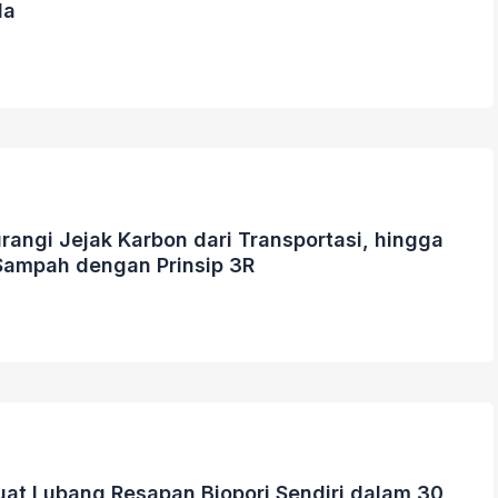
la
angi Jejak Karbon dari Transportasi, hingga
Sampah dengan Prinsip 3R
at Lubang Resapan Biopori Sendiri dalam 30