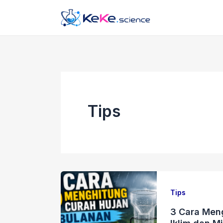
Lewati
ke
konten
Tips
Tips
3 Cara Meng