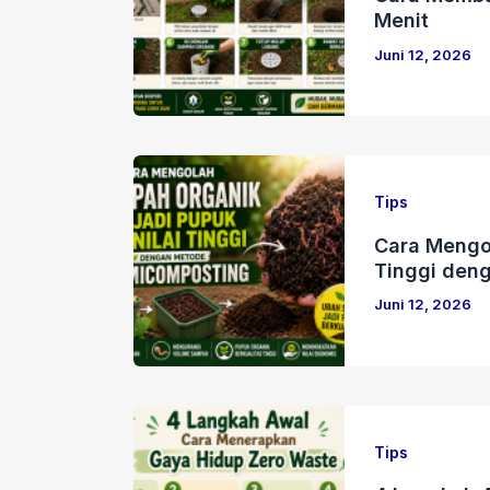
Menit
Juni 12, 2026
Tips
Cara Mengol
Tinggi den
Juni 12, 2026
Tips