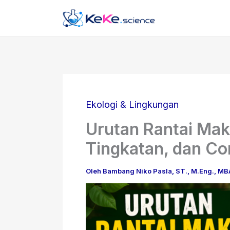
Lewati
ke
konten
Ekologi & Lingkungan
Urutan Rantai Mak
Tingkatan, dan C
Oleh
Bambang Niko Pasla, ST., M.Eng., M