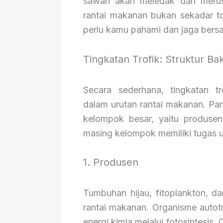
sawah akan meledak dan merus
rantai makanan bukan sekadar to
perlu kamu pahami dan jaga bers
Tingkatan Trofik: Struktur B
Secara sederhana, tingkatan tr
dalam urutan rantai makanan. Pa
kelompok besar, yaitu produsen
masing kelompok memiliki tugas u
1. Produsen
Tumbuhan hijau, fitoplankton, d
rantai makanan. Organisme autot
energi kimia melalui fotosintesi