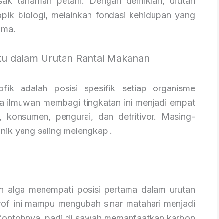
ak tanaman petani. Dengan demikian, urutan
pik biologi, melainkan fondasi kehidupan yang
ama.
aku dalam Urutan Rantai Makanan
ofik adalah posisi spesifik setiap organisme
ra ilmuwan membagi tingkatan ini menjadi empat
, konsumen, pengurai, dan detritivor. Masing-
nik yang saling melengkapi.
an alga menempati posisi pertama dalam urutan
rof ini mampu mengubah sinar matahari menjadi
s. Contohnya, padi di sawah memanfaatkan karbon