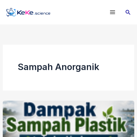
Lewati
Cari
ke
konten
Sampah Anorganik