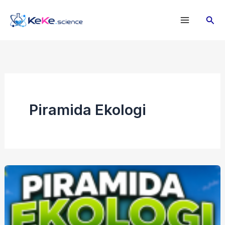
Lewati
Cari
ke
konten
Piramida Ekologi