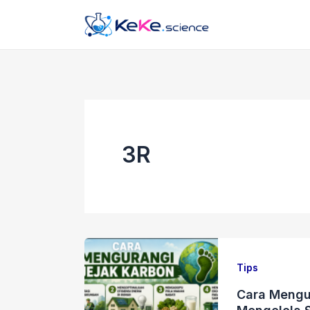
Lewati
ke
konten
3R
Tips
Cara Mengur