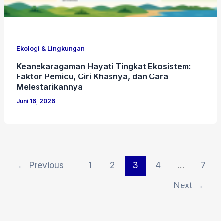
Ekologi & Lingkungan
Keanekaragaman Hayati Tingkat Ekosistem:
Faktor Pemicu, Ciri Khasnya, dan Cara
Melestarikannya
Juni 16, 2026
←
Previous
1
2
3
4
…
7
Next
→